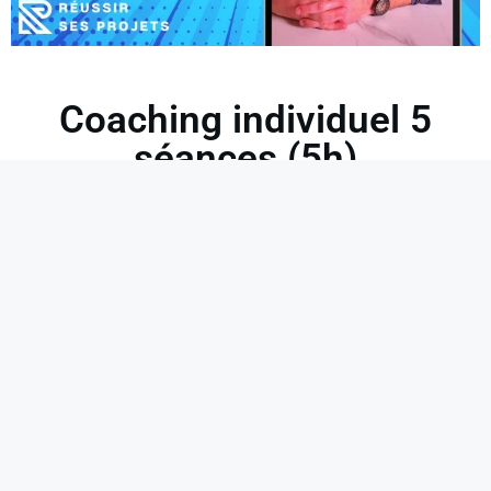
Coaching individuel 5
séances (5h)
Durée
: 5 séances de 1h chacune de coaching
(Google Meet, Zoom). Durée totale de 5h en face-à-
face.
Votre coach
: Thibault Baheux
Cas d’usage
: Idéal pour une recherche d’emploi,
une préparation d’entretien ou une reconversion.
Modalités
: Réservez directement un créneau dans
mon agenda en ligne, après l’achat. Rendez-vous