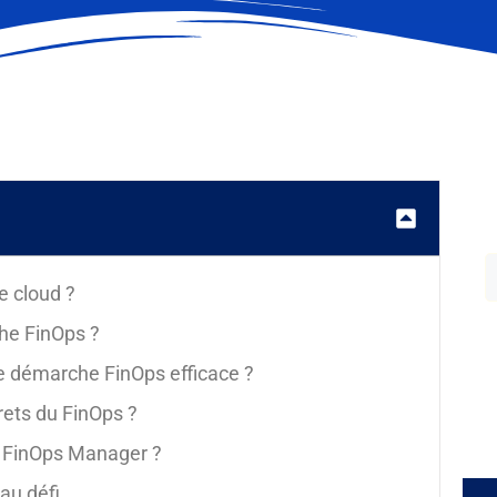
e cloud ?
he FinOps ?
 démarche FinOps efficace ?
rets du FinOps ?
 FinOps Manager ?
eau défi