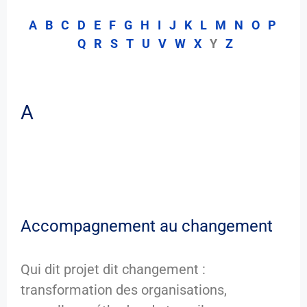
A
B
C
D
E
F
G
H
I
J
K
L
M
N
O
P
Q
R
S
T
U
V
W
X
Y
Z
A
Accompagnement au changement
Qui dit projet dit changement :
transformation des organisations,