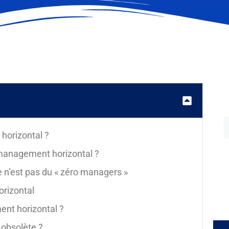
horizontal ?
management horizontal ?
 n’est pas du « zéro managers »
rizontal
nt horizontal ?
 obsolète ?