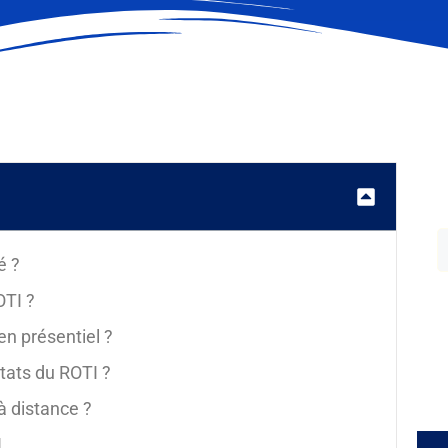
é ?
OTI ?
n présentiel ?
tats du ROTI ?
à distance ?
I